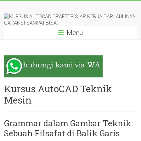
Skip
KURSUS
to
content
AUTOCAD
Menu
DRAFTER
SIAP
KERJA
DARI
AHLINYA:
Kursus AutoCAD Teknik
GARANSI
Mesin
SAMPAI
BISA!
Grammar dalam Gambar Teknik:
Sebuah Filsafat di Balik Garis
Pelatihan