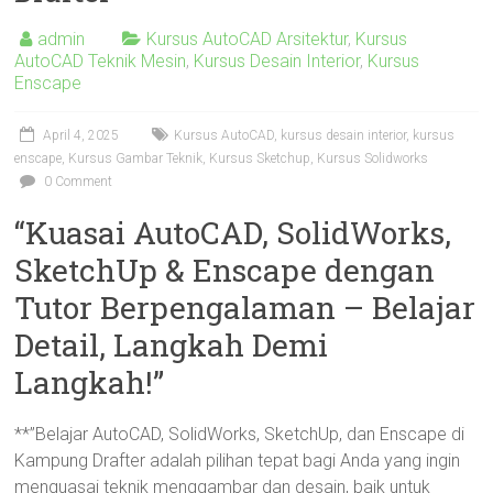
admin
Kursus AutoCAD Arsitektur
,
Kursus
AutoCAD Teknik Mesin
,
Kursus Desain Interior
,
Kursus
Enscape
April 4, 2025
Kursus AutoCAD
,
kursus desain interior
,
kursus
enscape
,
Kursus Gambar Teknik
,
Kursus Sketchup
,
Kursus Solidworks
0 Comment
“Kuasai AutoCAD, SolidWorks,
SketchUp & Enscape dengan
Tutor Berpengalaman – Belajar
Detail, Langkah Demi
Langkah!”
**”Belajar AutoCAD, SolidWorks, SketchUp, dan Enscape di
Kampung Drafter adalah pilihan tepat bagi Anda yang ingin
menguasai teknik menggambar dan desain, baik untuk