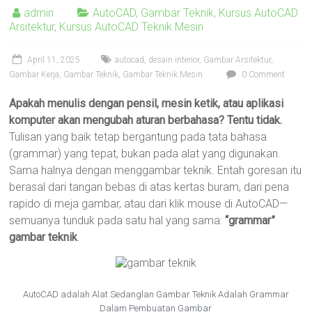
AutoCAD
admin
AutoCAD
,
Gambar Teknik
,
Kursus AutoCAD
2D
Arsitektur
,
Kursus AutoCAD Teknik Mesin
3D,
Sketchup,
April 11, 2025
autocad
,
desain interior
,
Gambar Arsitektur
,
Enscape,
Gambar Kerja
,
Gambar Teknik
,
Gambar Teknik Mesin
0 Comment
Solidworks,
Apakah menulis dengan pensil, mesin ketik, atau aplikasi
Inventor,
komputer akan mengubah aturan berbahasa? Tentu tidak.
RAB,
Tulisan yang baik tetap bergantung pada tata bahasa
Ahli
(grammar) yang tepat, bukan pada alat yang digunakan.
Gambar
Sama halnya dengan menggambar teknik. Entah goresan itu
Teknik
berasal dari tangan bebas di atas kertas buram, dari pena
Mesin,
rapido di meja gambar, atau dari klik mouse di AutoCAD—
Arsitektur
semuanya tunduk pada satu hal yang sama:
“grammar”
dan
gambar teknik
.
Interior,
di
Bandung,
Surabaya,
AutoCAD adalah Alat Sedanglan Gambar Teknik Adalah Grammar
Jakarta,
Dalam Pembuatan Gambar