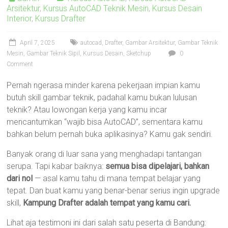
Arsitektur
,
Kursus AutoCAD Teknik Mesin
,
Kursus Desain
Interior
,
Kursus Drafter
April 7, 2025
autocad
,
Drafter
,
Gambar Arsitektur
,
Gambar Teknik
Mesin
,
Gambar Teknik Sipil
,
Kursus Desain
,
Sketchup
0
Comment
Pernah ngerasa minder karena pekerjaan impian kamu
butuh skill gambar teknik, padahal kamu bukan lulusan
teknik? Atau lowongan kerja yang kamu incar
mencantumkan “wajib bisa AutoCAD”, sementara kamu
bahkan belum pernah buka aplikasinya? Kamu gak sendiri.
Banyak orang di luar sana yang menghadapi tantangan
serupa. Tapi kabar baiknya:
semua bisa dipelajari, bahkan
dari nol
— asal kamu tahu di mana tempat belajar yang
tepat. Dan buat kamu yang benar-benar serius ingin upgrade
skill,
Kampung Drafter adalah tempat yang kamu cari.
Lihat aja testimoni ini dari salah satu peserta di Bandung: