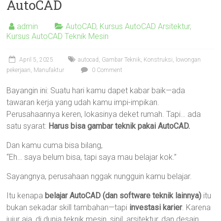
AutoCAD
admin
AutoCAD
,
Kursus AutoCAD Arsitektur
,
Kursus AutoCAD Teknik Mesin
April 5, 2025
autocad
,
Gambar Teknik
,
Konstruksi
,
lowongan
pekerjaan
,
Manufaktur
0 Comment
Bayangin ini: Suatu hari kamu dapet kabar baik—ada
tawaran kerja yang udah kamu impi-impikan.
Perusahaannya keren, lokasinya deket rumah. Tapi… ada
satu syarat:
Harus bisa gambar teknik pakai AutoCAD.
Dan kamu cuma bisa bilang,
“Eh… saya belum bisa, tapi saya mau belajar kok.”
Sayangnya, perusahaan nggak nungguin kamu belajar.
Itu kenapa
belajar AutoCAD (dan software teknik lainnya)
itu
bukan sekadar skill tambahan—tapi
investasi karier
. Karena
jujur aja, di dunia teknik mesin, sipil, arsitektur, dan desain