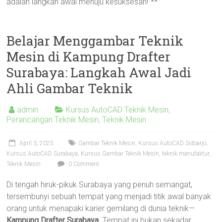
adalah langkah awal menuju kesuksesan!”**
Belajar Menggambar Teknik
Mesin di Kampung Drafter
Surabaya: Langkah Awal Jadi
Ahli Gambar Teknik
admin
Kursus AutoCAD Teknik Mesin
,
Perancangan Teknik Mesin
,
Teknik Mesin
April 3, 2025
Gambar Teknik Mesin
,
Kursus AutoCAD Sidoarjo
,
Kursus AutoCAD Surabaya
,
Kursus Gambar Teknik Mesin
,
teknik manufaktur
,
Teknik Mesin
0 Comment
Di tengah hiruk-pikuk Surabaya yang penuh semangat,
tersembunyi sebuah tempat yang menjadi titik awal banyak
orang untuk menapaki karier gemilang di dunia teknik—
Kampung Drafter Surabaya
. Tempat ini bukan sekadar