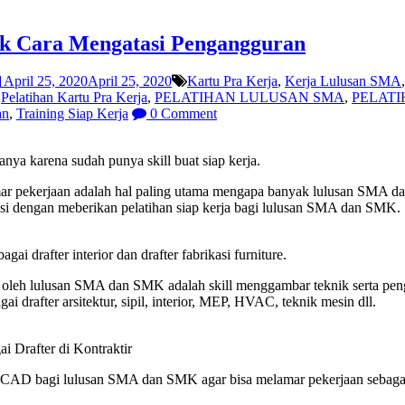
mk Cara Mengatasi Pengangguran
April 25, 2020
April 25, 2020
Kartu Pra Kerja
,
Kerja Lulusan SMA
,
Pelatihan Kartu Pra Kerja
,
PELATIHAN LULUSAN SMA
,
PELAT
an
,
Training Siap Kerja
0 Comment
a karena sudah punya skill buat siap kerja.
ar pekerjaan adalah hal paling utama mengapa banyak lulusan SMA da
atasi dengan meberikan pelatihan siap kerja bagi lulusan SMA dan SMK.
 drafter interior dan drafter fabrikasi furniture.
iisi oleh lulusan SMA dan SMK adalah skill menggambar teknik serta 
 drafter arsitektur, sipil, interior, MEP, HVAC, teknik mesin dll.
 Drafter di Kontraktir
oCAD bagi lulusan SMA dan SMK agar bisa melamar pekerjaan sebagai