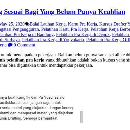
ng Sesuai Bagi Yang Belum Punya Keahlian
May 25, 2020
Balai Latihan Kerja
,
Kartu Pra Kerja
,
Kursus Drafter Y
gatasi Pengangguran
,
Pelatihan Kartu Pra Kerja
,
Pelatihan Kerja Berb
latihan Pra Kerja di Bandung
,
Pelatihan Pra Kerja di Depok
,
Pelatihan 
 di Surbaya
,
Pelatihan Pra Kerja di Yogyakarta
,
Pelatihan Pra Kerja Off
erja
0 Comment
 untuk mendapatkan pekerjaan. Bahkan belum punya sama sekali keah
enis pelatihan pra kerja
yang dibutuhkan adalah bukan kursus yang sif
nar bisa digunakan untuk mendapatkan pekerjaan.