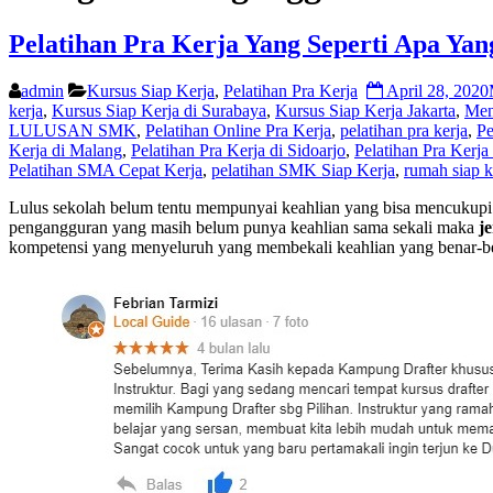
Pelatihan Pra Kerja Yang Seperti Apa Ya
admin
Kursus Siap Kerja
,
Pelatihan Pra Kerja
April 28, 2020
kerja
,
Kursus Siap Kerja di Surabaya
,
Kursus Siap Kerja Jakarta
,
Men
LULUSAN SMK
,
Pelatihan Online Pra Kerja
,
pelatihan pra kerja
,
Pe
Kerja di Malang
,
Pelatihan Pra Kerja di Sidoarjo
,
Pelatihan Pra Kerja
Pelatihan SMA Cepat Kerja
,
pelatihan SMK Siap Kerja
,
rumah siap k
Lulus sekolah belum tentu mempunyai keahlian yang bisa mencukupi
pengangguran yang masih belum punya keahlian sama sekali maka
j
kompetensi yang menyeluruh yang membekali keahlian yang benar-be