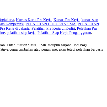
ogjakarta
,
Kursus Kartu Pra Kerja
,
Kursus Pra Kerja
,
kursus siap
asis Kompetensi
,
PELATIHAN LULUSAN SMA
,
PELATIHAN
Pra Kerja di Jakarta
,
Pelatihan Pra Kerja di Kediri
,
Pelatihan Pra
line
,
pelatihan siap kerja
,
Pelatihan Siap Kerja Pengangguran
,
lian. Entah lulusan SMA, SMK maupun sarjana. Jadi bagi
atnya cuma tambahan atau penunjang, akan tetapi pelatihan berbasis