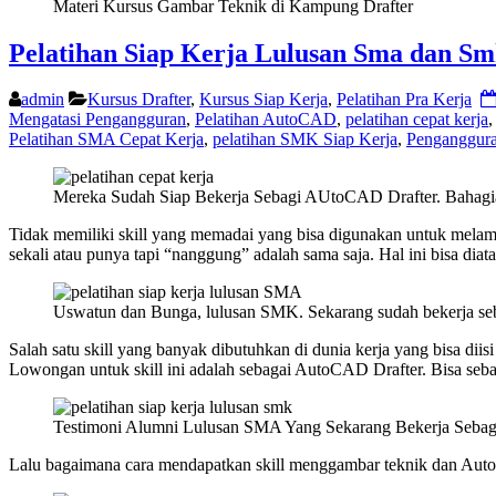
Materi Kursus Gambar Teknik di Kampung Drafter
Pelatihan Siap Kerja Lulusan Sma dan S
admin
Kursus Drafter
,
Kursus Siap Kerja
,
Pelatihan Pra Kerja
Mengatasi Pengangguran
,
Pelatihan AutoCAD
,
pelatihan cepat kerja
Pelatihan SMA Cepat Kerja
,
pelatihan SMK Siap Kerja
,
Penganggur
Mereka Sudah Siap Bekerja Sebagi AUtoCAD Drafter. Bahagiany
Tidak memiliki skill yang memadai yang bisa digunakan untuk melam
sekali atau punya tapi “nanggung” adalah sama saja. Hal ini bisa di
Uswatun dan Bunga, lulusan SMK. Sekarang sudah bekerja sebagai
Salah satu skill yang banyak dibutuhkan di dunia kerja yang bisa d
Lowongan untuk skill ini adalah sebagai AutoCAD Drafter. Bisa sebagai
Testimoni Alumni Lulusan SMA Yang Sekarang Bekerja Sebagai
Lalu bagaimana cara mendapatkan skill menggambar teknik dan Aut