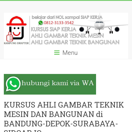
Skip
KURSUS
to
content
AUTOCAD
DRAFTER
SIAP
Menu
KERJA
DARI
AHLINYA:
GARANSI
SAMPAI
KURSUS AHLI GAMBAR TEKNIK
MESIN DAN BANGUNAN di
BISA!
BANDUNG-DEPOK-SURABAYA-
Pelatihan