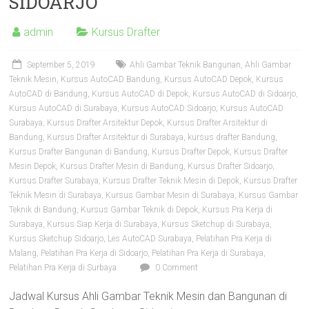
SIDOARJO
AutoCAD
2D
admin
Kursus Drafter
3D,
Sketchup,
September 5, 2019
Ahli Gambar Teknik Bangunan
,
Ahli Gambar
Enscape,
Teknik Mesin
,
Kursus AutoCAD Bandung
,
Kursus AutoCAD Depok
,
Kursus
Solidworks,
AutoCAD di Bandung
,
Kursus AutoCAD di Depok
,
Kursus AutoCAD di Sidoarjo
,
Inventor,
Kursus AutoCAD di Surabaya
,
Kursus AutoCAD Sidoarjo
,
Kursus AutoCAD
RAB,
Surabaya
,
Kursus Drafter Arsitektur Depok
,
Kursus Drafter Arsitektur di
Bandung
,
Kursus Drafter Arsitektur di Surabaya
,
kursus drafter Bandung
,
Ahli
Kursus Drafter Bangunan di Bandung
,
Kursus Drafter Depok
,
Kursus Drafter
Gambar
Mesin Depok
,
Kursus Drafter Mesin di Bandung
,
Kursus Drafter Sidoarjo
,
Teknik
Kursus Drafter Surabaya
,
Kursus Drafter Teknik Mesin di Depok
,
Kursus Drafter
Mesin,
Teknik Mesin di Surabaya
,
Kursus Gambar Mesin di Surabaya
,
Kursus Gambar
Arsitektur
Teknik di Bandung
,
Kursus Gambar Teknik di Depok
,
Kursus Pra Kerja di
dan
Surabaya
,
Kursus Siap Kerja di Surabaya
,
Kursus Sketchup di Surabaya
,
Interior,
Kursus Sketchup Sidoarjo
,
Les AutoCAD Surabaya
,
Pelatihan Pra Kerja di
Malang
,
Pelatihan Pra Kerja di Sidoarjo
,
Pelatihan Pra Kerja di Surabaya
,
di
Pelatihan Pra Kerja di Surbaya
0 Comment
Bandung,
Surabaya,
Jadwal Kursus Ahli Gambar Teknik Mesin dan Bangunan di
Jakarta,