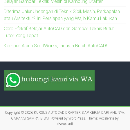
Belajar Gambar Teknik Mesin di Kampung Drafter
Diterima Jalur Undangan di Teknik Sipil, Mesin, Perkapalan
atau Arsitektur? Ini Persiapan yang Wajib Kamu Lakukan
Cara Efektif Belajar AutoCAD dan Gambar Teknik Butuh
Tutor Yang Tepat
Kampus Ajarin SolidWorks, Industri Butuh AutoCAD!
Copyright © 2026
KURSUS AUTOCAD DRAFTER SIAP KERJA DARI AHLINYA:
GARANSI SAMPAI BISA!
. Powered by
WordPress
. Theme: Accelerate by
ThemeGrill
.