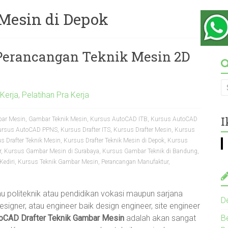
 Mesin di Depok
Perancangan Teknik Mesin 2D
 Kerja
,
Pelatihan Pra Kerja
I
ar Mesin
,
Gambar Teknik Mesin
,
Kursus AutoCAD ITB
,
Kursus AutoCAD
ursus AutoCAD PPNS
,
Kursus Drafter ITS
,
Kursus Drafter Mesin
,
Kursus
s Drafter Teknik Mesin
,
Kursus Drafter Teknik Mesin di Depok
,
Kursus
r
,
Kursus Gambar Mesin di Surabaya
,
Kursus Gambar Teknik di Bandung
,
Kediri
,
Kursus Teknik Gambar Mesin
,
Perancangan Manufaktur
,
tau politeknik atau pendidikan vokasi maupun sarjana
De
signer, atau engineer baik design engineer, site engineer
oCAD Drafter Teknik Gambar Mesin
adalah akan sangat
B