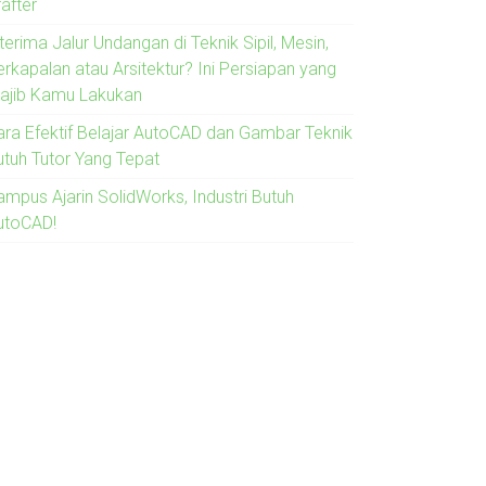
after
terima Jalur Undangan di Teknik Sipil, Mesin,
erkapalan atau Arsitektur? Ini Persiapan yang
ajib Kamu Lakukan
ara Efektif Belajar AutoCAD dan Gambar Teknik
utuh Tutor Yang Tepat
ampus Ajarin SolidWorks, Industri Butuh
utoCAD!