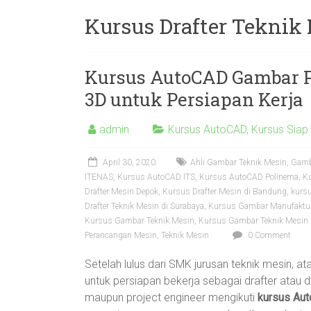
Pelatihan
AutoCAD
Kursus Drafter Teknik
2D
3D,
Sketchup,
Kursus AutoCAD Gambar 
Enscape,
3D untuk Persiapan Kerja
Solidworks,
Inventor,
admin
Kursus AutoCAD
,
Kursus Siap
RAB,
Ahli
April 30, 2020
Ahli Gambar Teknik Mesin
,
Gamb
Gambar
ITENAS
,
Kursus AutoCAD ITS
,
Kursus AutoCAD Polinema
,
K
Teknik
Drafter Mesin Depok
,
Kursus Drafter Mesin di Bandung
,
kursu
Mesin,
Drafter Teknik Mesin di Surabaya
,
Kursus Gambar Manufaktu
Arsitektur
Kursus Gambar Teknik Mesin
,
Kursus Gambar Teknik Mesin 
dan
Perancangan Mesin
,
Teknik Mesin
0 Comment
Interior,
Setelah lulus dari SMK jurusan teknik mesin, a
di
untuk persiapan bekerja sebagai drafter atau de
Bandung,
maupun project engineer mengikuti
kursus Aut
Surabaya,