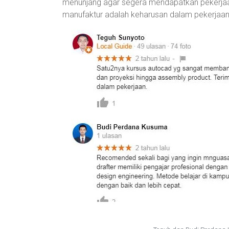
menunjang agar segera mendapatkan pekerjaa
Jakarta,
manufaktur adalah keharusan dalam pekerjaan
Depok,
Bekasi,
Kediri