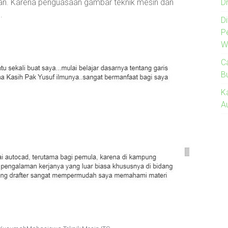
n. Karena penguasaan gambar teknik mesin dan
Dr
.
Di
P
W
C
B
K
A