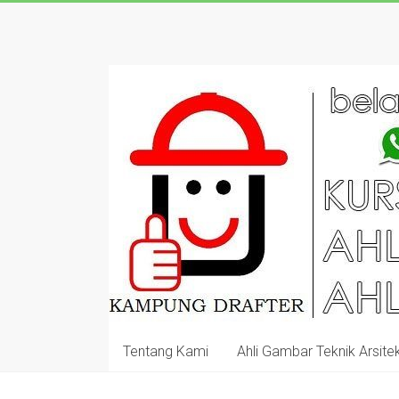
Skip
to
KURSUS
content
AUTOCAD
DRAFTER
SIAP
KERJA
DARI
AHLINYA:
GARANSI
SAMPAI
Tentang Kami
Ahli Gambar Teknik Arsitek
BISA!