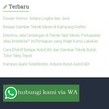
Terbaru
Desain Interior: Antara Logika dan Jiwa
Belajar Gambar Teknik Mesin di Kampung Drafter
Diterima Jalur Undangan di Teknik Sipil, Mesin, Perkapalan
atau Arsitektur? Ini Persiapan yang Wajib Kamu Lakukan
Cara Efektif Belajar AutoCAD dan Gambar Teknik Butuh
Tutor Yang Tepat
Kampus Ajarin SolidWorks, Industri Butuh AutoCAD!