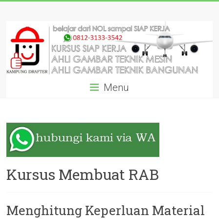
Skip
KURSUS
to
content
AUTOCAD
DRAFTER
SIAP
Menu
KERJA
DARI
AHLINYA:
GARANSI
SAMPAI
Kursus Membuat RAB
BISA!
Menghitung Keperluan Material
Pelatihan