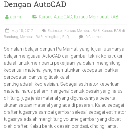
Dengan AutoCAD
AutoCAD
2D
admin
Kursus AutoCAD
,
Kursus Membuat RAB
3D,
Sketchup,
Enscape,
May 15, 2017
Estimator
,
Kursus Membuat RAB
,
Kursus RAB di
Bandung
,
Membuat RAB
,
Mengitung BoQ
0 Comment
Solidworks,
Inventor,
Semalam belajar dengan Pa Mamat, yang tujuan utamanya
RAB,
belajar menguasai AutoCAD dan gambar teknik konstruksi
Ahli
adalah untuk membantu pekerjaannya dalam menghitung
Gambar
keperluan material yang memutuhkan kecepatan bahkan
Teknik
percepatan dan yang tidak kalah
Mesin,
penting adalah kepresisian. Sebagai estimator keperluan
Arsitektur
material harus paham mengenai bentuk desain yang harus
dan
dihitung, juga jenis material yang digunakannya beserta
Interior,
ukuran satuan material yang ada di pasaran. Kalau sebagai
di
drafter tugasnya sampai gambar selesai, sebagai estimator
Bandung,
tugasnya adalah menghitung volume gambar yang dibuat
Surabaya,
oleh drafter. Kalau bentuk desain pondasi, dinding, lantai,
Jakarta,