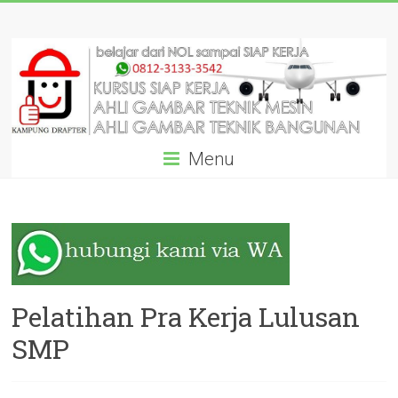
Skip
KURSUS
to
content
AUTOCAD
DRAFTER
SIAP
Menu
KERJA
DARI
AHLINYA:
GARANSI
SAMPAI
Pelatihan Pra Kerja Lulusan
BISA!
SMP
Pelatihan