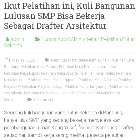
AutoCAD
Ikut Pelatihan ini, Kuli Bangunan
2D
Lulusan SMP Bisa Bekerja
3D,
Sebagai Drafter Arsitektur
Sketchup,
Enscape,
admin
Kursus AutoCAD Arsitektur
,
Pelatihan Putus
Solidworks,
Sekolah
Inventor,
RAB,
May 19, 2020
Memutus Mata Rantai Kemiskinan
,
Pelatihan Kerja
Ahli
Bandung
,
Pelatihan Kerja Bekasi
,
Pelatihan Kerja Berbasis Kompetensi
,
Gambar
Pelatihan Kerja Depok
,
Pelatihan Kerja Jakarta
,
Pelatihan Kerja Kediri
,
Pelatihan
Teknik
Kerja Malang
,
Pelatihan Kerja Pengangguran
,
Pelatihan Kerja Sidoarjo
,
Pelatihan
Mesin,
Kerja SMP
,
Pelatihan Kerja Surabaya
,
Pelatihan Kerja Tangerang
,
Pelatihan Kerja
Arsitektur
Yogyakarta
,
Pelatihan Pra Kerja Lulusan SMP
,
Pelatihan Pra Kerja Putus
Sekolah
0 Comment
dan
Interior,
Seorang kuli bangunan yang putus sekolah di Bandung,
di
hanya lulus SMP yang sedang bekerja menyelesaikan
Bandung,
pembangunan rumah Kang Yusuf, founder Kampung Drafter,
Surabaya,
setiap hari sambil kerja sering melihat peserta pelatihan
Jakarta,