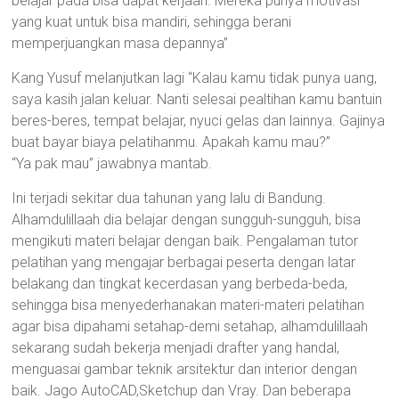
belajar pada bisa dapat kerjaan. Mereka punya motivasi
yang kuat untuk bisa mandiri, sehingga berani
memperjuangkan masa depannya”
Kang Yusuf melanjutkan lagi “Kalau kamu tidak punya uang,
saya kasih jalan keluar. Nanti selesai pealtihan kamu bantuin
beres-beres, tempat belajar, nyuci gelas dan lainnya. Gajinya
buat bayar biaya pelatihanmu. Apakah kamu mau?”
“Ya pak mau” jawabnya mantab.
Ini terjadi sekitar dua tahunan yang lalu di Bandung.
Alhamdulillaah dia belajar dengan sungguh-sungguh, bisa
mengikuti materi belajar dengan baik. Pengalaman tutor
pelatihan yang mengajar berbagai peserta dengan latar
belakang dan tingkat kecerdasan yang berbeda-beda,
sehingga bisa menyederhanakan materi-materi pelatihan
agar bisa dipahami setahap-demi setahap, alhamdulillaah
sekarang sudah bekerja menjadi drafter yang handal,
menguasai gambar teknik arsitektur dan interior dengan
baik. Jago AutoCAD,Sketchup dan Vray. Dan beberapa