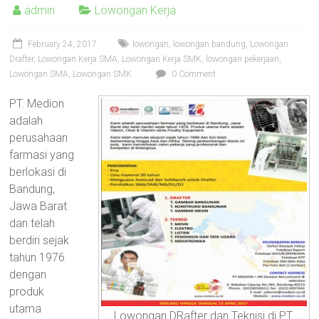
AutoCAD
admin
Lowongan Kerja
2D
3D,
February 24, 2017
lowongan
,
lowongan bandung
,
Lowongan
Sketchup,
Drafter
,
Lowongan Kerja SMA
,
Lowongan Kerja SMK
,
lowongan pekerjaan
,
Enscape,
Lowongan SMA
,
Lowongan SMK
0 Comment
Solidworks,
PT. Medion
Inventor,
adalah
RAB,
perusahaan
Ahli
farmasi yang
Gambar
berlokasi di
Teknik
Bandung,
Mesin,
Jawa Barat
Arsitektur
dan telah
dan
berdiri sejak
Interior,
tahun 1976
di
dengan
Bandung,
produk
Surabaya,
utama
Jakarta,
Lowongan DRafter dan Teknisi di PT.