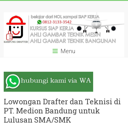
Skip
KURSUS
to
content
AUTOCAD
DRAFTER
SIAP
Menu
KERJA
DARI
AHLINYA:
GARANSI
SAMPAI
Lowongan Drafter dan Teknisi di
PT. Medion Bandung untuk
BISA!
Lulusan SMA/SMK
Pelatihan