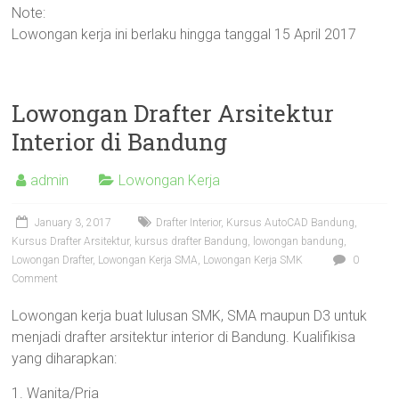
Note:
Lowongan kerja ini berlaku hingga tanggal 15 April 2017
Lowongan Drafter Arsitektur
Interior di Bandung
admin
Lowongan Kerja
January 3, 2017
Drafter Interior
,
Kursus AutoCAD Bandung
,
Kursus Drafter Arsitektur
,
kursus drafter Bandung
,
lowongan bandung
,
Lowongan Drafter
,
Lowongan Kerja SMA
,
Lowongan Kerja SMK
0
Comment
Lowongan kerja buat lulusan SMK, SMA maupun D3 untuk
menjadi drafter arsitektur interior di Bandung. Kualifikisa
yang diharapkan:
1. Wanita/Pria