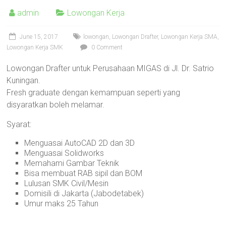
AutoCAD
admin
Lowongan Kerja
2D
3D,
June 15, 2017
lowongan
,
Lowongan Drafter
,
Lowongan Kerja SMA
,
Sketchup,
Lowongan Kerja SMK
0 Comment
Enscape,
Solidworks,
Lowongan Drafter untuk Perusahaan MIGAS di Jl. Dr. Satrio
Inventor,
Kuningan.
RAB,
Fresh graduate dengan kemampuan seperti yang
Ahli
disyaratkan boleh melamar.
Gambar
Syarat:
Teknik
Mesin,
Menguasai AutoCAD 2D dan 3D
Arsitektur
Menguasai Solidworks
dan
Memahami Gambar Teknik
Bisa membuat RAB sipil dan BOM
Interior,
Lulusan SMK Civil/Mesin
di
Domisili di Jakarta (Jabodetabek)
Bandung,
Umur maks 25 Tahun
Surabaya,
Jakarta,