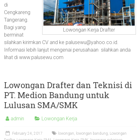
di
Cengkareng
Tangerang.
Bagi yang
Lowongan Kerja Drafter
berminat
silahkan kirimkan CV and ke palusewu@yahoo.co.id.
Informasi lebih lanjut mengenai perusahaan silahkan anda
lihat di www.palusewu.com
Lowongan Drafter dan Teknisi di
PT. Medion Bandung untuk
Lulusan SMA/SMK
admin
Lowongan Kerja
February 24, 2017
lowongan
,
lowongan bandung
,
Lowongan
Drafter
,
Lowongan Kerja SMA
,
Lowongan Kerja SMK
,
lowongan pekerjaan
,