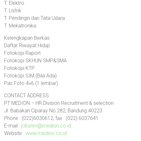
T. Elektro
T. Listrik
T. Pendingin dan Tata Udara
T. Mekatronika
Kelengkapan Berkas:
Daftar Riwayat Hidup
Fotokopi Raport
Fotokopi SKHUN SMP&SMA
Fotokopi KTP
Fotokopi SIM (Bila Ada)
Pas Foto 4×6 (1 lembar)
CONTACT ADDRESS
PT MEDION – HR Division Recruitment & selection
Jl. Babakan Ciparay No.282, Bandung 40223
Phone : (022)6030612; fax : (022) 6037641
E-mail :
jobsnm@medion.co.id
Website :
www.medion.co.id