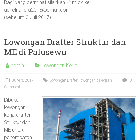
Bagi yang berminat silahkan kirim cv ke:
Depok,
adrielriandra2013@gmail.com
Bekasi,
(sebelum 2 Juli 2017)
Kediri
Lowongan Drafter Struktur dan
ME di Palusewu
admin
Lowongan Kerja
June 3, 2017
Lowongan Drafter
,
lowongan pekerjaan
0
Comment
Dibuka
lowongan
kerja drafter
Struktur dan
ME untuk
penempatan