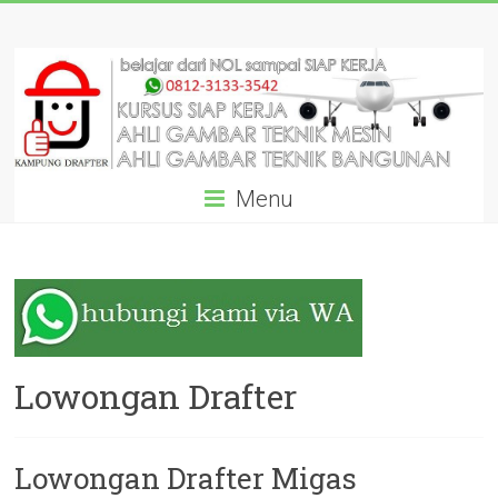
Skip
KURSUS
to
content
AUTOCAD
DRAFTER
SIAP
Menu
KERJA
DARI
AHLINYA:
GARANSI
SAMPAI
Lowongan Drafter
BISA!
Lowongan Drafter Migas
Pelatihan