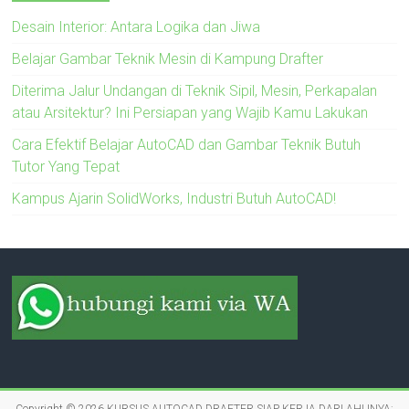
Desain Interior: Antara Logika dan Jiwa
Belajar Gambar Teknik Mesin di Kampung Drafter
Diterima Jalur Undangan di Teknik Sipil, Mesin, Perkapalan
atau Arsitektur? Ini Persiapan yang Wajib Kamu Lakukan
Cara Efektif Belajar AutoCAD dan Gambar Teknik Butuh
Tutor Yang Tepat
Kampus Ajarin SolidWorks, Industri Butuh AutoCAD!
Copyright © 2026
KURSUS AUTOCAD DRAFTER SIAP KERJA DARI AHLINYA: