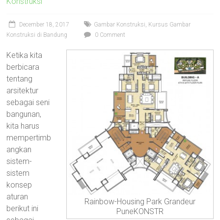
Konstruksi
AutoCAD
2D
December 18, 2017
Gambar Konstruksi
,
Kursus Gambar
3D,
Konstruksi di Bandung
0 Comment
Sketchup,
Enscape,
Ketika kita
Solidworks,
berbicara
Inventor,
tentang
RAB,
arsitektur
Ahli
sebagai seni
Gambar
bangunan,
Teknik
kita harus
Mesin,
mempertimb
Arsitektur
angkan
dan
sistem-
Interior,
sistem
di
konsep
Bandung,
aturan
Rainbow-Housing Park Grandeur
Surabaya,
berikut ini
PuneKONSTR
Jakarta,